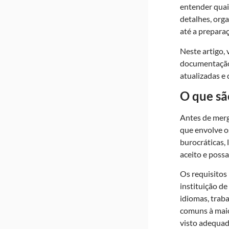
entender quais
detalhes, org
até a prepara
Neste artigo,
documentação,
atualizadas e
O que sã
Antes de merg
que envolve o
burocráticas, 
aceito e poss
Os requisitos
instituição d
idiomas, trab
comuns à maior
visto adequad