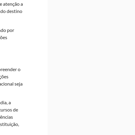
ge atenção a
 do destino
ndo por
ções
preender o
ações
acional seja
dia, a
cursos de
gências
stituição,