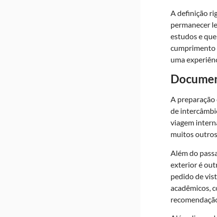
A definição ri
permanecer le
estudos e que 
cumprimento d
uma experiênc
Document
A preparação 
de intercâmbi
viagem interna
muitos outro
Além do passa
exterior é ou
pedido de vis
acadêmicos, co
recomendação 