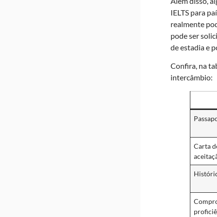
Além disso, a
IELTS para pa
realmente pod
pode ser soli
de estadia e 
Confira, na t
intercâmbio:
Passapo
Carta d
aceitaç
Históri
Compro
profici