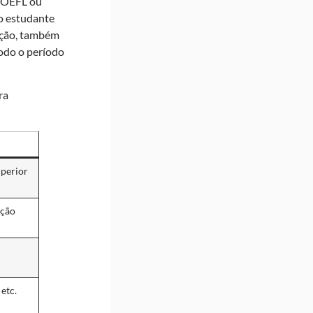
 TOEFL ou
 o estudante
ação, também
todo o período
ra
uperior
ição
etc.