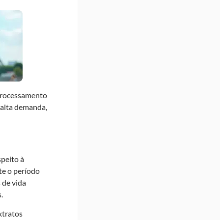
 processamento
 alta demanda,
speito à
te o período
 de vida
.
xtratos