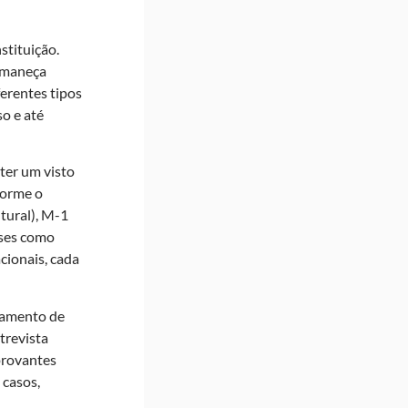
stituição.
ermaneça
erentes tipos
so e até
ter um visto
forme o
tural), M-1
íses como
cionais, cada
agamento de
trevista
provantes
 casos,