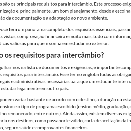
 são os principais requisitos para intercâmbio. Este processo exi
anização e, principalmente, um bom planejamento, desde a escolha
ção da documentação e a adaptação ao novo ambiente.
 você terá um panorama completo dos requisitos essenciais, passa
 vistos, comprovação financeira e muito mais, tudo com informa
 dicas valiosas para quem sonha em estudar no exterior.
o os requisitos para intercâmbio?
ulharmos na lista de documentos e exigências, é importante com
s requisitos para intercâmbio. Esse termo engloba todas as obrig
legais e administrativas necessárias para que um estudante intern
a estudar legalmente em outro país.
 podem variar bastante de acordo com o destino, a duração da esta
e ensino e o tipo de programa escolhido (ensino médio, graduação, 
alho remunerado, entre outros). Ainda assim, existem diversas exi
ia dos destinos, como passaporte válido, carta de aceitação da in
o, seguro saúde e comprovantes financeiros.