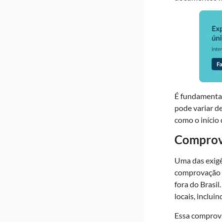
É fundamental
pode variar d
como o início
Comprova
Uma das exigê
comprovação d
fora do Brasi
locais, inclui
Essa comprova