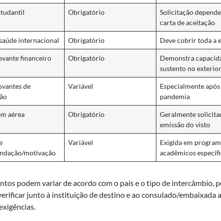
studantil
Obrigatório
Solicitação depende
carta de aceitação
saúde internacional
Obrigatório
Deve cobrir toda a 
vante financeiro
Obrigatório
Demonstra capacid
sustento no exterio
vantes de
Variável
Especialmente após
ção
pandemia
em aérea
Obrigatório
Geralmente solicita
emissão do visto
e
Variável
Exigida em program
ndação/motivação
acadêmicos específ
tos podem variar de acordo com o país e o tipo de intercâmbio, po
rificar junto à instituição de destino e ao consulado/embaixada a 
exigências.