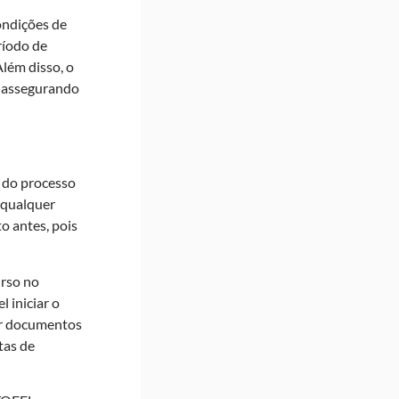
condições de
ríodo de
Além disso, o
, assegurando
 do processo
 qualquer
o antes, pois
urso no
 iniciar o
ar documentos
tas de