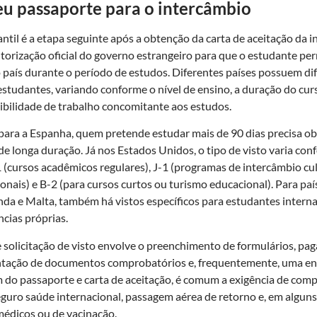
seu passaporte para o intercâmbio
ntil é a etapa seguinte após a obtenção da carta de aceitação da in
utorização oficial do governo estrangeiro para que o estudante p
 país durante o período de estudos. Diferentes países possuem dif
estudantes, variando conforme o nível de ensino, a duração do cur
bilidade de trabalho concomitante aos estudos.
para a Espanha, quem pretende estudar mais de 90 dias precisa ob
de longa duração. Já nos Estados Unidos, o tipo de visto varia con
 (cursos acadêmicos regulares), J-1 (programas de intercâmbio cul
ionais) e B-2 (para cursos curtos ou turismo educacional). Para pa
anda e Malta, também há vistos específicos para estudantes interna
cias próprias.
 solicitação de visto envolve o preenchimento de formulários, p
ntação de documentos comprobatórios e, frequentemente, uma en
m do passaporte e carta de aceitação, é comum a exigência de com
eguro saúde internacional, passagem aérea de retorno e, em alguns
édicos ou de vacinação.