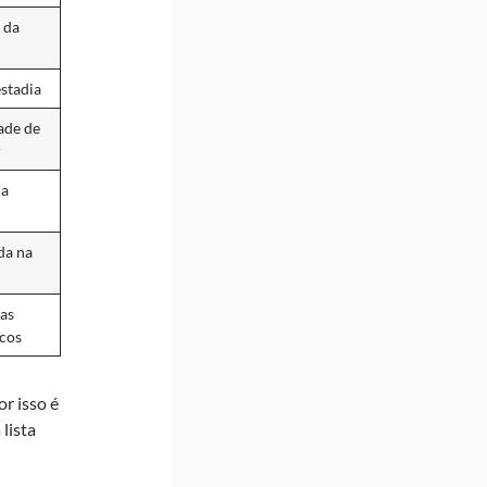
 da
estadia
ade de
r
 a
da na
as
icos
r isso é
lista