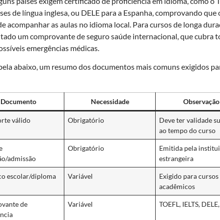
lguns países exigem certificado de proficiência em idioma, como o
íses de língua inglesa, ou DELE para a Espanha, comprovando que
e acompanhar as aulas no idioma local. Para cursos de longa dur
citado um comprovante de seguro saúde internacional, que cubra 
possíveis emergências médicas.
abela abaixo, um resumo dos documentos mais comuns exigidos pa
Documento
Necessidade
Observação
rte válido
Obrigatório
Deve ter validade s
ao tempo do curso
e
Obrigatório
Emitida pela institu
ão/admissão
estrangeira
co escolar/diploma
Variável
Exigido para cursos
acadêmicos
vante de
Variável
TOEFL, IELTS, DELE, 
ência