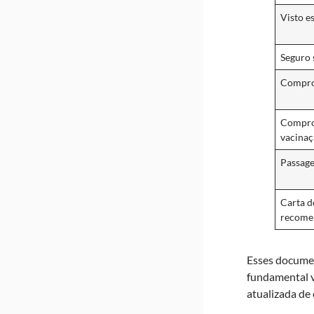
Visto e
Seguro 
Compro
Compro
vacina
Passag
Carta d
recome
Esses documen
fundamental ve
atualizada de 