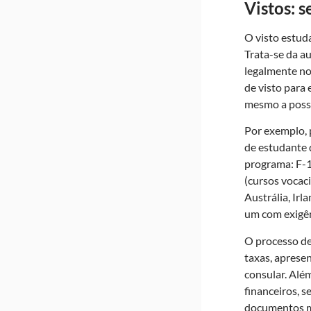
Vistos: 
O visto estuda
Trata-se da a
legalmente no
de visto para 
mesmo a possi
Por exemplo, 
de estudante 
programa: F-1
(cursos vocac
Austrália, Irl
um com exigên
O processo de
taxas, aprese
consular. Alé
financeiros, s
documentos m