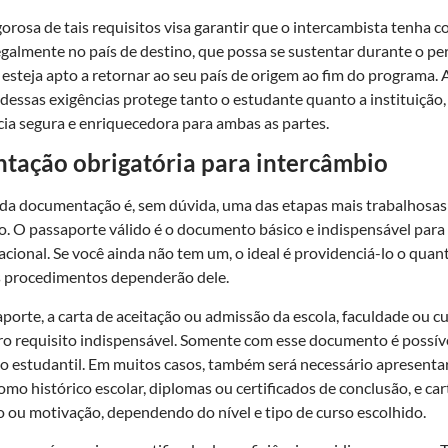
gorosa de tais requisitos visa garantir que o intercambista tenha 
galmente no país de destino, que possa se sustentar durante o pe
esteja apto a retornar ao seu país de origem ao fim do programa. 
essas exigências protege tanto o estudante quanto a instituição
ia segura e enriquecedora para ambas as partes.
ação obrigatória para intercâmbio
da documentação é, sem dúvida, uma das etapas mais trabalhosas
o. O passaporte válido é o documento básico e indispensável para
cional. Se você ainda não tem um, o ideal é providenciá-lo o quant
s procedimentos dependerão dele.
porte, a carta de aceitação ou admissão da escola, faculdade ou c
tro requisito indispensável. Somente com esse documento é possível
to estudantil. Em muitos casos, também será necessário apresent
mo histórico escolar, diplomas ou certificados de conclusão, e car
ou motivação, dependendo do nível e tipo de curso escolhido.