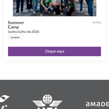
Summer
16 dias
Camp
Junho/Julho de 2026
Londres
Clique aqui