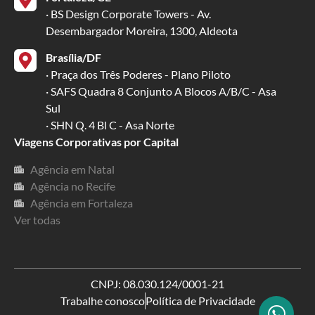
· BS Design Corporate Towers - Av.
Desembargador Moreira, 1300, Aldeota
Brasília/DF
· Praça dos Três Poderes - Plano Piloto
· SAFS Quadra 8 Conjunto A Blocos A/B/C - Asa
Sul
· SHN Q. 4 Bl C - Asa Norte
Viagens Corporativas por Capital
Agência em Natal
Agência no Recife
Agência em Fortaleza
Ver todas
CNPJ: 08.030.124/0001-21
Trabalhe conosco
Política de Privacidade