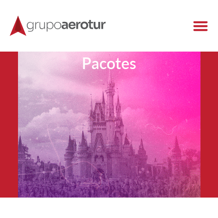
Pacotes