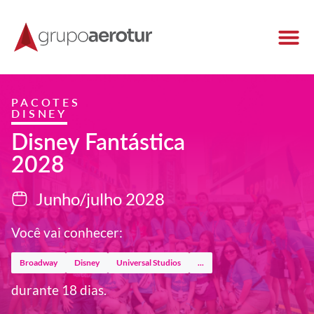
PACOTES
DISNEY
Disney Fantástica
2028
Junho/julho 2028
Você vai conhecer:
Broadway
Disney
Universal Studios
...
durante 18 dias.