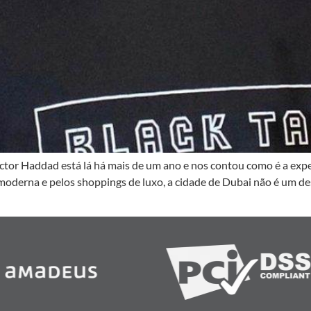
tor Haddad está lá há mais de um ano e nos contou como é a expe
moderna e pelos shoppings de luxo, a cidade de Dubai não é um de