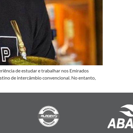
riência de estudar e trabalhar nos Emirados
stino de intercâmbio convencional. No entanto,