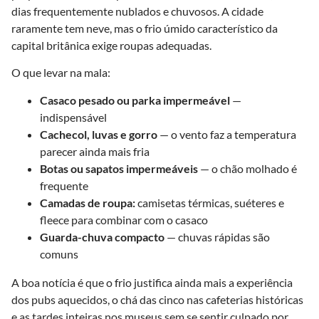
dias frequentemente nublados e chuvosos. A cidade
raramente tem neve, mas o frio úmido característico da
capital britânica exige roupas adequadas.
O que levar na mala:
Casaco pesado ou parka impermeável
—
indispensável
Cachecol, luvas e gorro
— o vento faz a temperatura
parecer ainda mais fria
Botas ou sapatos impermeáveis
— o chão molhado é
frequente
Camadas de roupa:
camisetas térmicas, suéteres e
fleece para combinar com o casaco
Guarda-chuva compacto
— chuvas rápidas são
comuns
A boa notícia é que o frio justifica ainda mais a experiência
dos pubs aquecidos, o chá das cinco nas cafeterias históricas
e as tardes inteiras nos museus sem se sentir culpado por